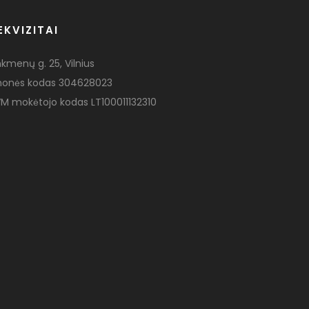
EKVIZITAI
nkmenų g. 25, Vilnius
monės kodas 304628023
M mokėtojo kodas LT100011132310