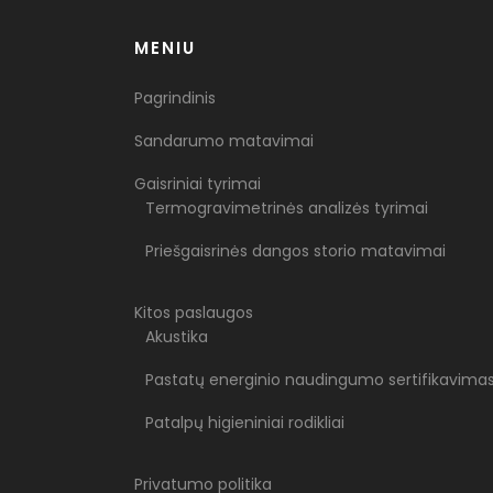
MENIU
Pagrindinis
Sandarumo matavimai
Gaisriniai tyrimai
Termogravimetrinės analizės tyrimai
Priešgaisrinės dangos storio matavimai
Kitos paslaugos
Akustika
Pastatų energinio naudingumo sertifikavima
Patalpų higieniniai rodikliai
Privatumo politika