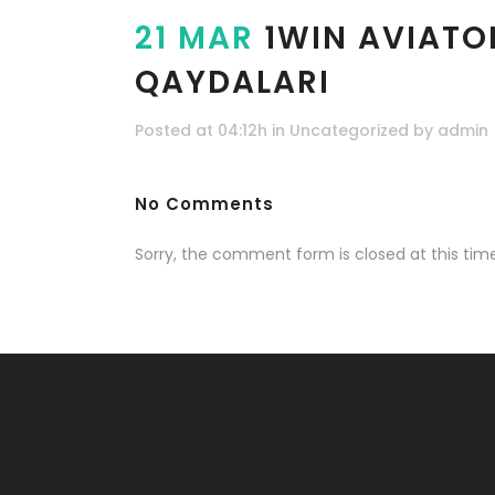
21 MAR
1WIN AVIATO
QAYDALARI
Posted at 04:12h
in
Uncategorized
by
admin
No Comments
Sorry, the comment form is closed at this time