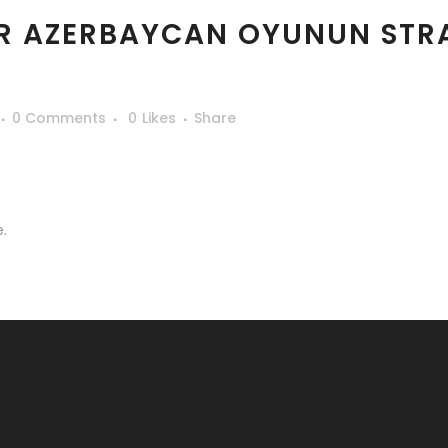
R AZERBAYCAN OYUNUN STRA
0 Comments
0
Likes
Share
.