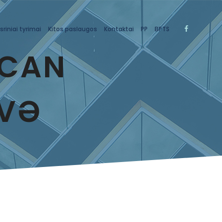
sriniai tyrimai
Kitos paslaugos
Kontaktai
PP
BPTS
YCAN
 VƏ