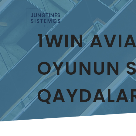
1WIN AVI
OYUNUN S
QAYDALAR