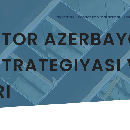
Pagrindinis
Sandarumo matavimai
Gai
ATOR AZERBA
TRATEGIYASI
I