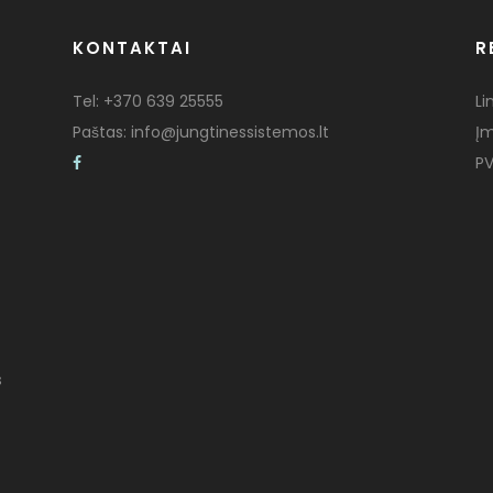
KONTAKTAI
R
Tel:
+370 639 25555
Li
Paštas:
info@jungtinessistemos.lt
Į
PV
s