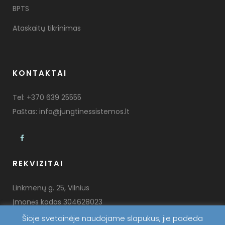
BPTS
Ataskaitų tikrinimas
KONTAKTAI
Tel:
+370 639 25555
Paštas:
info@jungtinessistemos.lt
REKVIZITAI
Linkmenų g. 25, Vilnius
Įmonės kodas 304628023
PVM mokėtojo kodas LT100011132310
Šioje svetainėje naudojame slapukus, jie padeda