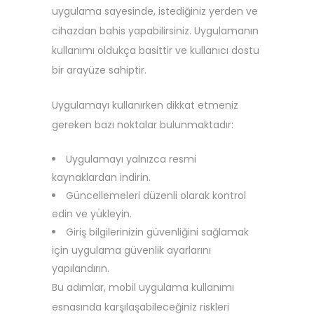
uygulama sayesinde, istediğiniz yerden ve
cihazdan bahis yapabilirsiniz. Uygulamanın
kullanımı oldukça basittir ve kullanıcı dostu
bir arayüze sahiptir.
Uygulamayı kullanırken dikkat etmeniz
gereken bazı noktalar bulunmaktadır:
Uygulamayı yalnızca resmi
kaynaklardan indirin.
Güncellemeleri düzenli olarak kontrol
edin ve yükleyin.
Giriş bilgilerinizin güvenliğini sağlamak
için uygulama güvenlik ayarlarını
yapılandırın.
Bu adımlar, mobil uygulama kullanımı
esnasında karşılaşabileceğiniz riskleri