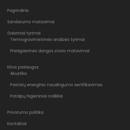
Pagrindinis
Sandarumo matavimai
Gaisriniai tyrimai
Termogravimetrinės analizės tyrimai
Priešgaisrinės dangos storio matavimai
Kitos paslaugos
Akustika
Pastatų energinio naudingumo sertifikavimas
Patalpų higieniniai rodikliai
Privatumo politika
Kontaktai