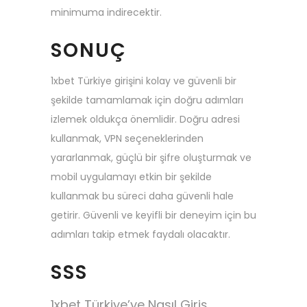
minimuma indirecektir.
SONUÇ
1xbet Türkiye girişini kolay ve güvenli bir
şekilde tamamlamak için doğru adımları
izlemek oldukça önemlidir. Doğru adresi
kullanmak, VPN seçeneklerinden
yararlanmak, güçlü bir şifre oluşturmak ve
mobil uygulamayı etkin bir şekilde
kullanmak bu süreci daha güvenli hale
getirir. Güvenli ve keyifli bir deneyim için bu
adımları takip etmek faydalı olacaktır.
SSS
1xbet Türkiye’ye Nasıl Giriş