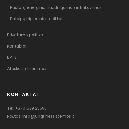
Pastatų energinio naudingumo sertifikavimas
Patalpų higieniniai rodikliai
Privatumo politika
Kontaktai
BPTS
Ataskaitų tikrinimas
KONTAKTAI
Tel:
+370 639 25555
Paštas:
info@jungtinessistemos.lt