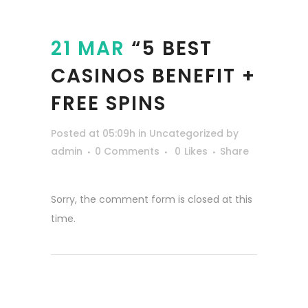
21 MAR
“5 BEST
CASINOS BENEFIT +
FREE SPINS
Posted at 05:09h
in
Uncategorized
by
admin
0 Comments
0
Likes
Share
Sorry, the comment form is closed at this
time.