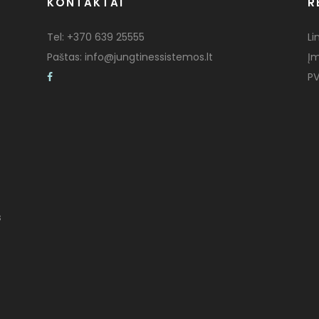
KONTAKTAI
R
Tel:
+370 639 25555
Li
Paštas:
info@jungtinessistemos.lt
Į
PV
s