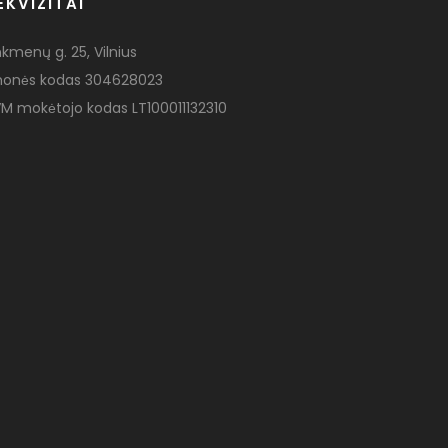
EKVIZITAI
nkmenų g. 25, Vilnius
monės kodas 304628023
M mokėtojo kodas LT100011132310