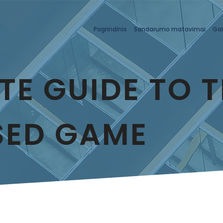
Pagrindinis
Sandarumo matavimai
Gai
TE GUIDE TO 
SED GAME