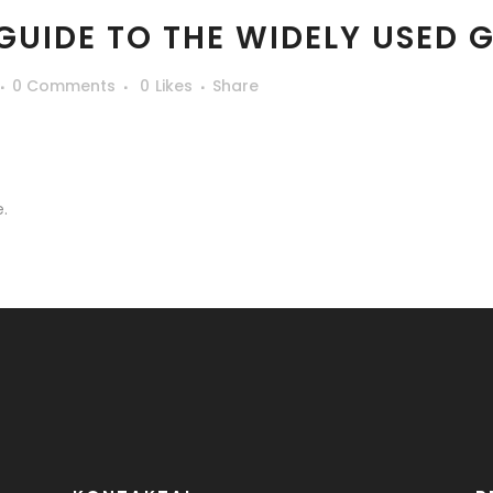
GUIDE TO THE WIDELY USED 
0 Comments
0
Likes
Share
.