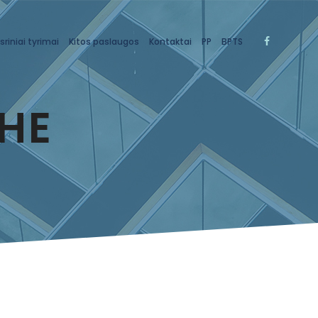
sriniai tyrimai
Kitos paslaugos
Kontaktai
PP
BPTS
THE