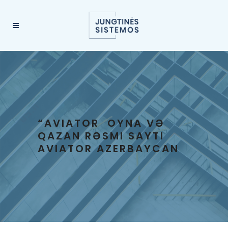
“AVIATOR ️ OYNA VƏ
QAZAN RƏSMI SAYTI
AVIATOR AZERBAYCAN