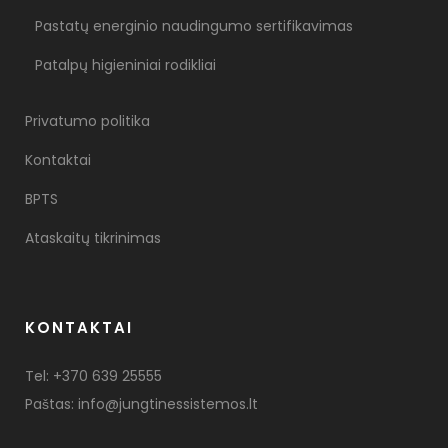
Pastatų energinio naudingumo sertifikavimas
Patalpų higieniniai rodikliai
Privatumo politika
Kontaktai
BPTS
Ataskaitų tikrinimas
KONTAKTAI
Tel:
+370 639 25555
Paštas:
info@jungtinessistemos.lt