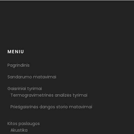
MENIU
Pagrindinis
Sandarumo matavimai
Gaisriniai tyrimai
Termogravimetrinės analizės tyrimai
Priešgaisrinės dangos storio matavimai
Kitos paslaugos
Akustika