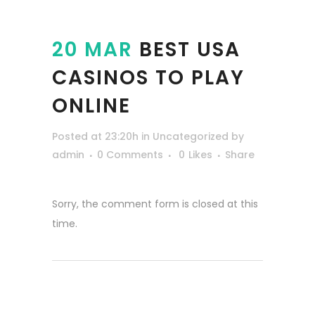
20 MAR
BEST USA
CASINOS TO PLAY
ONLINE
Posted at 23:20h
in
Uncategorized
by
admin
0 Comments
0
Likes
Share
Sorry, the comment form is closed at this
time.