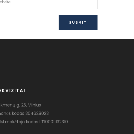
EKVIZITAI
nkmenų g. 25, Vilnius
monės kodas 304628023
M mokėtojo kodas LT100011132310