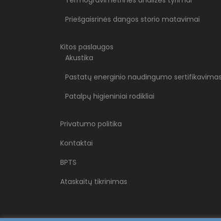
Termogravimetrinės analizės tyrimai
Priešgaisrinės dangos storio matavimai
Kitos paslaugos
Akustika
Pastatų energinio naudingumo sertifikavima
Patalpų higieniniai rodikliai
Privatumo politika
Kontaktai
BPTS
Ataskaitų tikrinimas