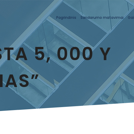
Pagrindinis
Sandarumo matavimai
Gai
TA 5, 000 Y
IAS”