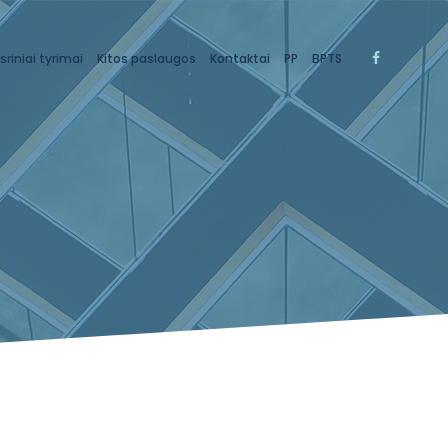
sriniai tyrimai
Kitos paslaugos
Kontaktai
PP
BPTS