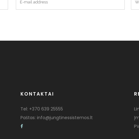
KONTAKTAI
R
Tel:
+370 639 25555
Li
Paštas:
info@jungtinessistemos.lt
Į
PV