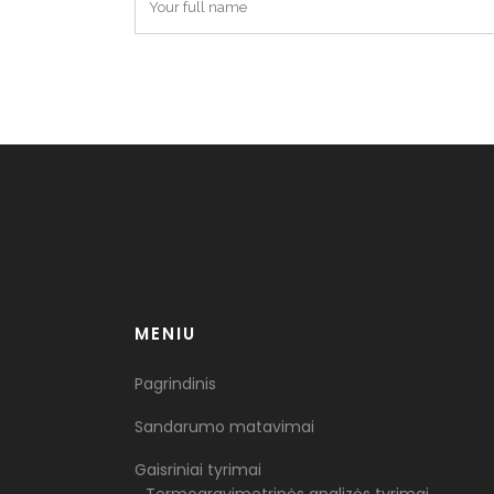
MENIU
Pagrindinis
Sandarumo matavimai
Gaisriniai tyrimai