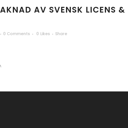
AKNAD AV SVENSK LICENS & 
0 Comments
0
Likes
Share
.