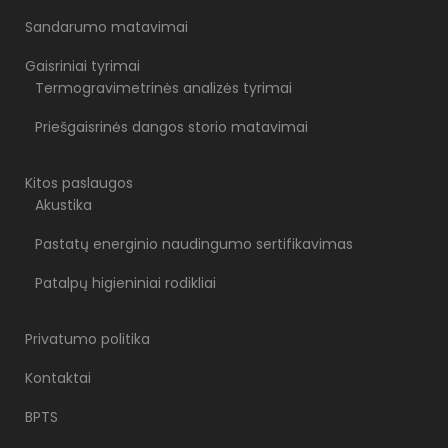
Sandarumo matavimai
Gaisriniai tyrimai
Termogravimetrinės analizės tyrimai
Priešgaisrinės dangos storio matavimai
Kitos paslaugos
Akustika
Pastatų energinio naudingumo sertifikavimas
Patalpų higieniniai rodikliai
Privatumo politika
Kontaktai
BPTS