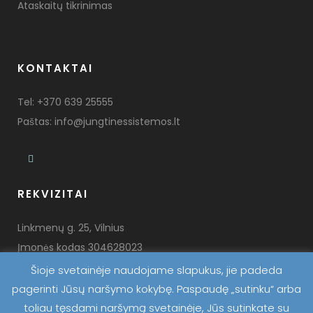
Ataskaitų tikrinimas
KONTAKTAI
Tel:
+370 639 25555
Paštas:
info@jungtinessistemos.lt
REKVIZITAI
Linkmenų g. 25, Vilnius
Įmonės kodas 304628023
PVM mokėtojo kodas LT100011132310
Šioje svetainėje naudojame slapukus, jie padeda
pagerinti Jūsų naršymo kokybę. Paspaudę „sutinku“ arba
toliau tęsdami naršymą svetainėje, Jūs sutinkate su