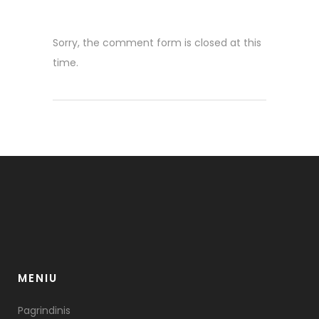
Sorry, the comment form is closed at this
time.
MENIU
Pagrindinis