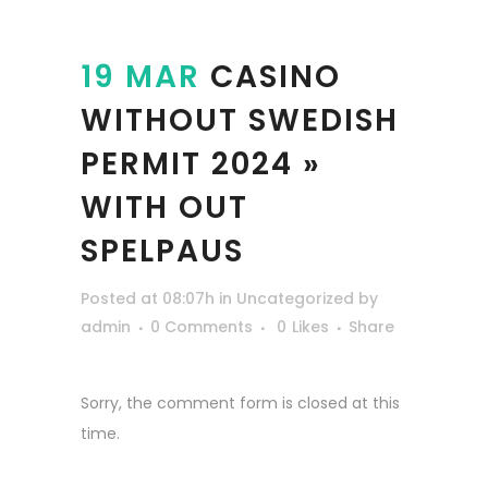
19 MAR
CASINO
WITHOUT SWEDISH
PERMIT 2024 »
WITH OUT
SPELPAUS
Posted at 08:07h
in
Uncategorized
by
admin
0 Comments
0
Likes
Share
Sorry, the comment form is closed at this
time.