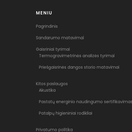
MENIU
Pagrindinis
Sandarumo matavimai
Gaisriniai tyrimai
Termogravimetrinės analizės tyrimai
Priešgaisrinės dangos storio matavimai
Kitos paslaugos
Akustika
Pastatų energinio naudingumo sertifikavima
Patalpų higieniniai rodikliai
Privatumo politika