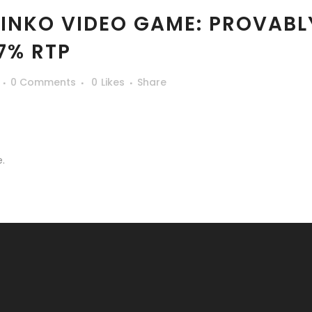
INKO VIDEO GAME: PROVABLY
7% RTP
0 Comments
0
Likes
Share
.