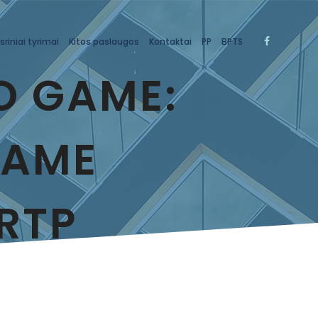
sriniai tyrimai
Kitos paslaugos
Kontaktai
PP
BPTS
O GAME:
GAME
RTP