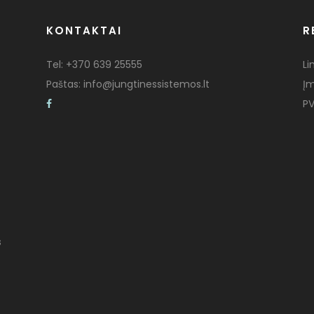
KONTAKTAI
R
Tel:
+370 639 25555
Li
Paštas:
info@jungtinessistemos.lt
Į
PV
s