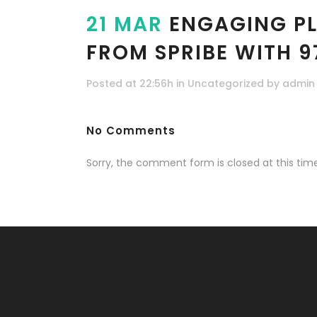
21 MAR
ENGAGING PL
FROM SPRIBE WITH 9
Posted at 22:56h
in
Uncategorized
by
admin
No Comments
Sorry, the comment form is closed at this time