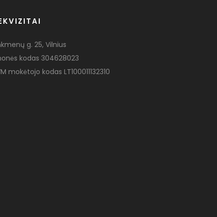
EKVIZITAI
nkmenų g. 25, Vilnius
monės kodas 304628023
M mokėtojo kodas LT100011132310