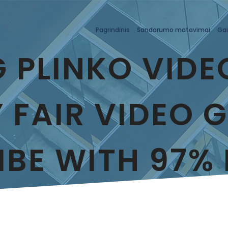
Pagrindinis
Sandarumo matavimai
Gai
 PLINKO VIDE
 FAIR VIDEO 
IBE WITH 97% 