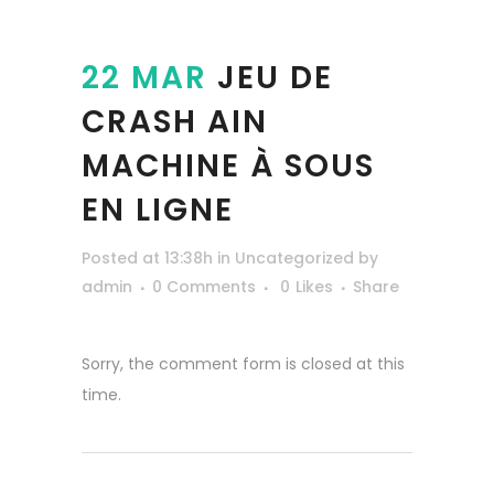
22 MAR
JEU DE
CRASH AIN
MACHINE À SOUS
EN LIGNE
Posted at 13:38h
in
Uncategorized
by
admin
0 Comments
0
Likes
Share
Sorry, the comment form is closed at this
time.