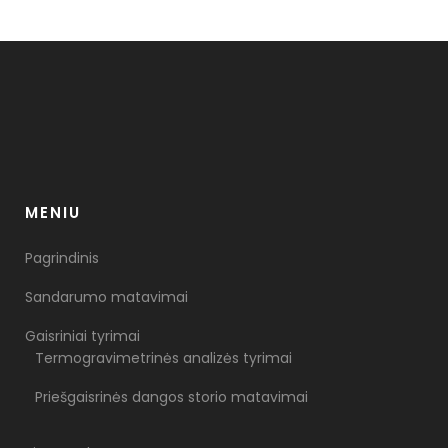
MENIU
Pagrindinis
Sandarumo matavimai
Gaisriniai tyrimai
Termogravimetrinės analizės tyrimai
Priešgaisrinės dangos storio matavimai