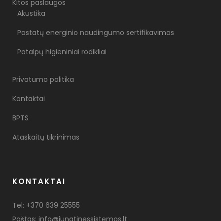
Kitos paslaugos
Akustika
Pastatų energinio naudingumo sertifikavimas
Patalpų higieniniai rodikliai
Privatumo politika
Kontaktai
BPTS
Ataskaitų tikrinimas
KONTAKTAI
Tel:
+370 639 25555
Paštas:
info@jungtinessistemos.lt