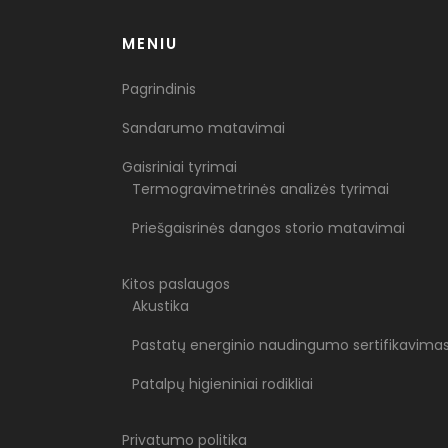
MENIU
Pagrindinis
Sandarumo matavimai
Gaisriniai tyrimai
Termogravimetrinės analizės tyrimai
Priešgaisrinės dangos storio matavimai
Kitos paslaugos
Akustika
Pastatų energinio naudingumo sertifikavima
Patalpų higieniniai rodikliai
Privatumo politika