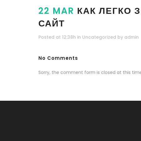
22 MAR
КАК ЛЕГКО 
САЙТ
Posted at 12:38h
in
Uncategorized
by
admin
No Comments
Sorry, the comment form is closed at this time