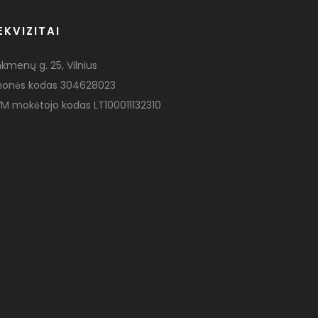
EKVIZITAI
nkmenų g. 25, Vilnius
monės kodas 304628023
M mokėtojo kodas LT100011132310