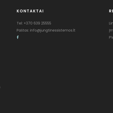
KONTAKTAI
R
Tel:
+370 639 25555
Li
Paštas:
info@jungtinessistemos.lt
Į
PV
s