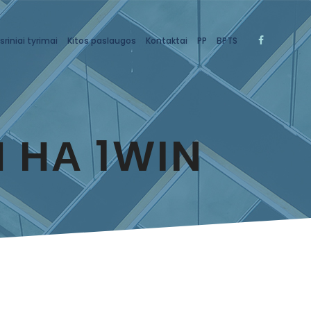
sriniai tyrimai
Kitos paslaugos
Kontaktai
PP
BPTS
 НА 1WIN