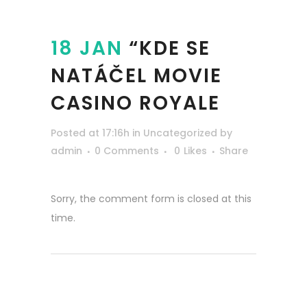
18 JAN
“KDE SE
NATÁČEL MOVIE
CASINO ROYALE
Posted at 17:16h
in
Uncategorized
by
admin
0 Comments
0
Likes
Share
Sorry, the comment form is closed at this
time.