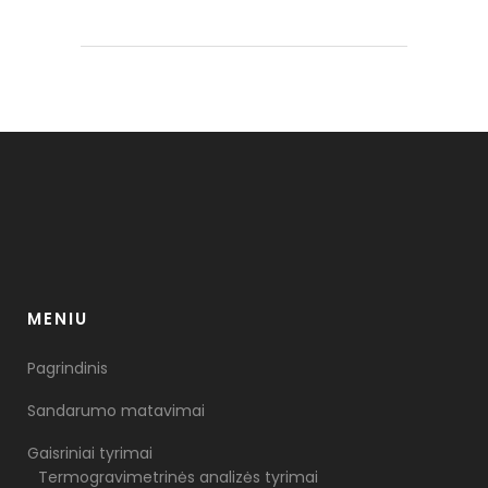
MENIU
Pagrindinis
Sandarumo matavimai
Gaisriniai tyrimai
Termogravimetrinės analizės tyrimai