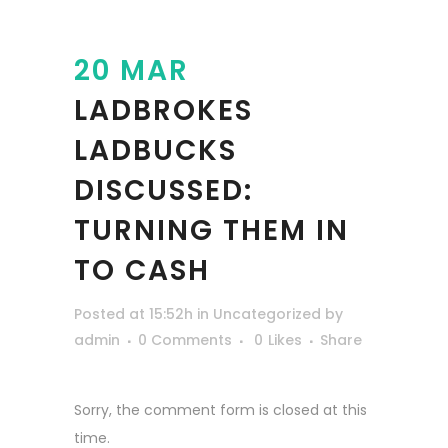
20 MAR
LADBROKES
LADBUCKS
DISCUSSED:
TURNING THEM IN
TO CASH
Posted at 15:52h
in
Uncategorized
by
admin
0 Comments
0
Likes
Share
Sorry, the comment form is closed at this
time.