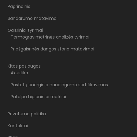
Pagrindinis
Sandarumo matavimai
Gaisriniai tyrimai
Termogravimetrinės analizės tyrimai
Priešgaisrinės dangos storio matavimai
Kitos paslaugos
Akustika
Pastatų energinio naudingumo sertifikavimas
Patalpų higieniniai rodikliai
Privatumo politika
Kontaktai