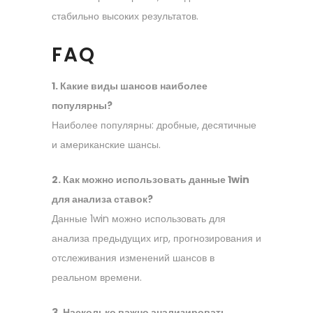
стабильно высоких результатов.
FAQ
1. Какие виды шансов наиболее
популярны?
Наиболее популярны: дробные, десятичные
и американские шансы.
2. Как можно использовать данные 1win
для анализа ставок?
Данные 1win можно использовать для
анализа предыдущих игр, прогнозирования и
отслеживания изменений шансов в
реальном времени.
3. Насколько важно анализировать