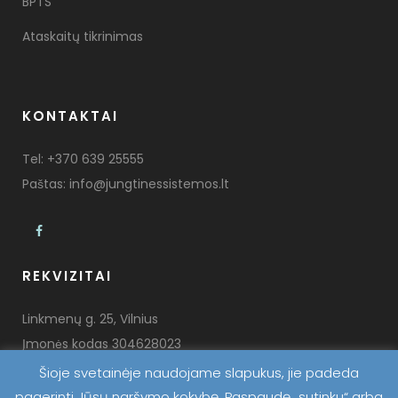
BPTS
Ataskaitų tikrinimas
KONTAKTAI
Tel:
+370 639 25555
Paštas:
info@jungtinessistemos.lt
REKVIZITAI
Linkmenų g. 25, Vilnius
Įmonės kodas 304628023
PVM mokėtojo kodas LT100011132310
Šioje svetainėje naudojame slapukus, jie padeda
pagerinti Jūsų naršymo kokybę. Paspaudę „sutinku“ arba