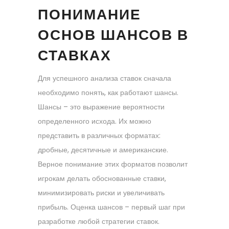
ПОНИМАНИЕ
ОСНОВ ШАНСОВ В
СТАВКАХ
Для успешного анализа ставок сначала
необходимо понять, как работают шансы.
Шансы – это выражение вероятности
определенного исхода. Их можно
представить в различных форматах:
дробные, десятичные и американские.
Верное понимание этих форматов позволит
игрокам делать обоснованные ставки,
минимизировать риски и увеличивать
прибыль. Оценка шансов – первый шаг при
разработке любой стратегии ставок.