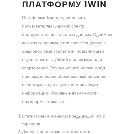
ПЛАТФОРМУ 1WIN
Платформа 1win предоставляет
пользователям широкий спектр
инструментов для анализа данных. Одним из
ключевых преимуществ является доступ к
обширной базе статистики, позволяющей
осуществлять глубокий анализ команд и
спортсменов. Это значит, что игроки могут
принимать более обоснованные решения,
используя актуальную и историческую
информацию. Основные возможности
платформы включают:
Статистический анализ предыдущих игр и
турниров.
Доступ к аналитическим отчетам и