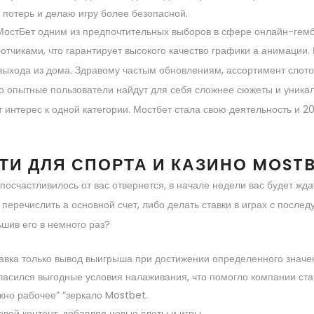
потерь и делаю игру более безопасной.
МостБет одним из предпочтительных выборов в сфере онлайн-гемб
тчиками, что гарантирует высокого качество графики а анимации.
выхода из дома. Здравому частым обновлениям, ассортимент слото
чно опытные пользователи найдут для себя сложнее сюжеты и уника
интерес к одной категории. Мостбет стала свою деятельность и 200
И ДЛЯ СПОРТА И КАЗИНО MOST
посчастливилось от вас отвернется, в начале недели вас будет жд
перечислить а основной счет, либо делать ставки в играх с послед
ьшив его в немного раз?
ставка только вывод выигрыша при достижении определенного знач
гласился выгодные условия налаживания, что помогло компании ст
но рабочее” “зеркало Mostbet.
вой контент, добавляя новые слоты и игры.