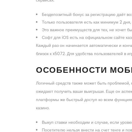
сервисах.
Бездепозитный бонус за регистрацию даёт во
Только пользователя есть как минимум 2 дня,
Это важное преимуществ для тех, не хочет бы
Софт для iOS есть на официальном сайте каз
Каждый раз он начинается автоматически и кончи
близок к x5072. Для удобства пользователей в 
ОСОБЕННОСТИ МОБ
Логичный средств также может быть проблемой, 
ожидают получить ваши выигрыши. Еще он аспект
платформы же быстрый доступ ко всем функциям
казино.
Выкуп ставки необходим и случае, если урове
Посетителю нельзя внести на счет тенге и по