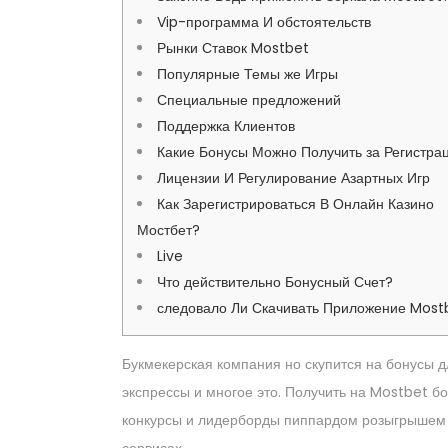
Vip-программа И обстоятельств
Рынки Ставок Mostbet
Популярные Темы же Игры
Специальные предложений
Поддержка Клиентов
Какие Бонусы Можно Получить за Регистра
Лицензии И Регулирование Азартных Игр
Как Зарегистрироваться В Онлайн Казино
Мостбет?
Live
Что действительно Бонусный Счет?
следовало Ли Скачивать Приложение Most
Букмекерская компания но скупится на бонусы д
экспрессы и многое это. Получить на Mostbet б
конкурсы и лидерборды пиппардом розыгрышем к