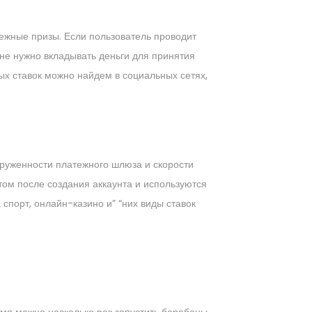
ежные призы. Если пользователь проводит
 не нужно вкладывать деньги для принятия
х ставок можно найдем в социальных сетях,
груженности платежного шлюза и скорости
том после создания аккаунта и используются
спорт, онлайн-казино и” “них виды ставок