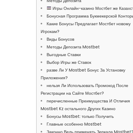
Методы Депозита
Игры Онлайн-казино Мостбет же Казахс
Бонусная Программа Букмекерской Контор
Какие Бонусы Предлагает Мостбет новому
Игрокам?
Виды Бонусов
Методы Депозита Mostbet
Выгодные Ставки
Выбор Игры же Ставок
разве Ли У Mostbet Бонус За Установку
Приложения?
нельзя Ли Использовать Промокод После
Регистрации на Сайте Мостбет?
перечисленные Преимущества И Отличия
Mostbet Kz остального Других Казино
Бонусы Mostbet: только Получить
Главные особенно Mostbet
Законно Ведь применять Зеркала Mostbet