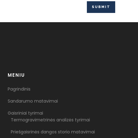
MENIU
Pagrindinis
Sandarumo matavimai
Gaisriniai tyrimai
Termogravimetrinės analizės tyrimai
Priešgaisrinės dangos storio matavimai