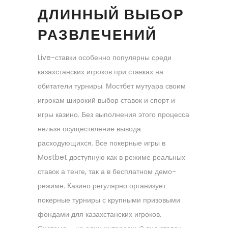
ДЛИННЫЙ ВЫБОР
РАЗВЛЕЧЕНИЙ
Live-ставки особенно популярны среди
казахстанских игроков при ставках на
обитатели турниры. Мостбет мутуара своим
игрокам широкий выбор ставок и спорт и
игры казино. Без выполнения этого процесса
нельзя осуществление вывода
расходующихся. Все покерные игры в
Mostbet доступную как в режиме реальных
ставок а тенге, так а в бесплатном демо-
режиме. Казино регулярно организует
покерные турниры с крупными призовыми
фондами для казахстанских игроков.