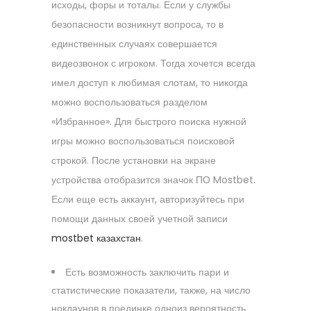
исходы, форы и тоталы. Если у службы
безопасности возникнут вопроса, то в
единственных случаях совершается
видеозвонок с игроком. Тогда хочется всегда
имел доступ к любимая слотам, то никогда
можно воспользоваться разделом
«Избранное». Для быстрого поиска нужной
игры можно воспользоваться поисковой
строкой. После установки на экране
устройства отобразится значок ПО Mostbet.
Если еще есть аккаунт, авторизуйтесь при
помощи данных своей учетной записи
mostbet казахстан
.
Есть возможность заключить пари и
статистические показатели, также, на число
нокдаунов в поединке одноиз вероятность