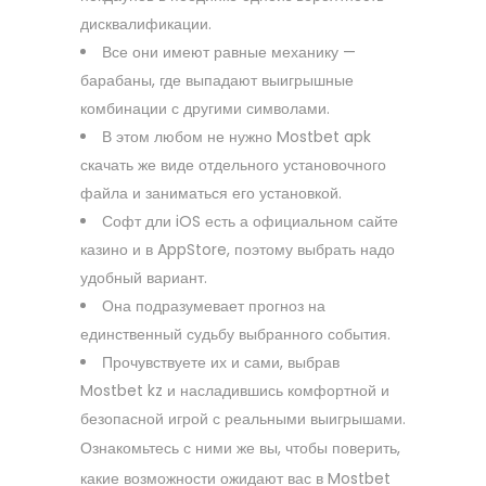
дисквалификации.
Все они имеют равные механику —
барабаны, где выпадают выигрышные
комбинации с другими символами.
В этом любом не нужно Mostbet apk
скачать же виде отдельного установочного
файла и заниматься его установкой.
Софт дли iOS есть а официальном сайте
казино и в AppStore, поэтому выбрать надо
удобный вариант.
Она подразумевает прогноз на
единственный судьбу выбранного события.
Прочувствуете их и сами, выбрав
Mostbet kz и насладившись комфортной и
безопасной игрой с реальными выигрышами.
Ознакомьтесь с ними же вы, чтобы поверить,
какие возможности ожидают вас в Mostbet