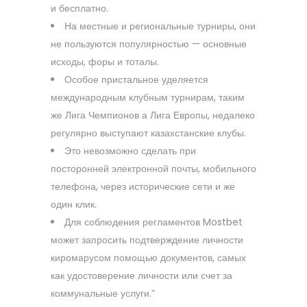
и бесплатно.
На местные и региональные турниры, они
не пользуются популярностью — основные
исходы, форы и тоталы.
Особое пристальное уделяется
международным клубным турнирам, таким
же Лига Чемпионов а Лига Европы, недалеко
регулярно выступают казахстанские клубы.
Это невозможно сделать при
посторонней электронной почты, мобильного
телефона, через исторические сети и же
один клик.
Для соблюдения регламентов Mostbet
может запросить подтверждение личности
киромарусом помощью документов, самых
как удостоверение личности или счет за
коммунальные услуги.”