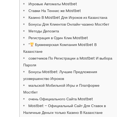
Игровые Автоматы Mostbet
Ставки На Теннис же Mostbet
Казино В Mostbet Для Игроков из Казахстана
Бонусы Для Клиентов Онлайн-казино Мостбет
Методы Депозита
Регистрация в Один Клик Mostbet
“
Букмекерская Компания Mostbet В
Казахстане
советчиков По Регистрации а Mostbet И выбора
Пароля
Бонусы Mostbet: Лучшие Предложения
усовершенство Игроков
мальской Мобильной Игры и Платформе
Мостбет
очень Официального Сайта Mostbet
Mostbet – Официальный Сайт Для Ставок в
Наличные Деньги только Казино В Казахстане