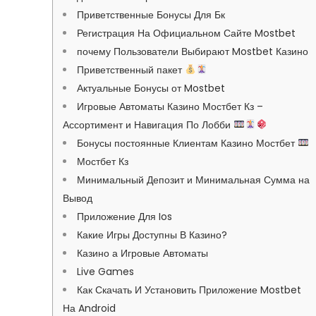
Приветственные Бонусы Для Бк
Регистрация На Официальном Сайте Mostbet
почему Пользователи Выбирают Mostbet Казино
Приветственный пакет
Актуальные Бонусы от Mostbet
Игровые Автоматы Казино Мостбет Кз –
Ассортимент и Навигация По Лобби
Бонусы постоянные Клиентам Казино Мостбет
Мостбет Кз
Минимальный Депозит и Минимальная Сумма на
Вывод
Приложение Для Ios
Какие Игры Доступны В Казино?
Казино а Игровые Автоматы
Live Games
Как Скачать И Установить Приложение Mostbet
На Android