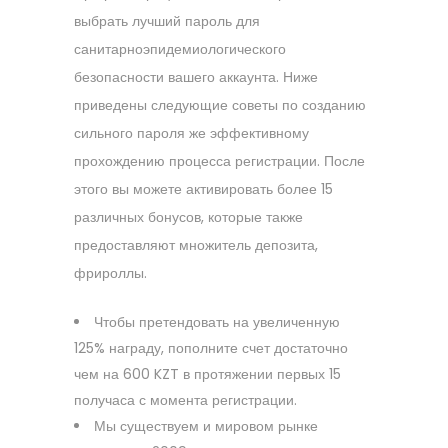
выбрать лучший пароль для
санитарноэпидемиологического
безопасности вашего аккаунта. Ниже
приведены следующие советы по созданию
сильного пароля же эффективному
прохождению процесса регистрации. После
этого вы можете активировать более 15
различных бонусов, которые также
предоставляют множитель депозита,
фрироллы.
Чтобы претендовать на увеличенную
125% награду, пополните счет достаточно
чем на 600 KZT в протяжении первых 15
получаса с момента регистрации.
Мы существуем и мировом рынке