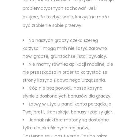
problematycznych zachowań. Jeśli
czujesz, że to zbyt wiele, korzystne może
być zrobienie sobie przerwy.
Na naszych graczy czeka szereg
korzyści i mogą mhh nie liczyć zarówno
nowi gracze, grunzochse i stali bywalcy.
Nie mamy również aplikacji mobilnej ale
nie przeszkadza in order to korzystać ze
strony kasyna z dowolnego urządzenia.
Cóż, nie bez powodu nasze kasyno
słynie z doskonałych bonusów dla graczy.
Łatwy w użyciu panel konta porządkuje
Twój profil, transakcje, bonusy i zapisy gier.
Jednak niektóre metody są dostępne
tylko dla określonych regionów.
Dostępne są u nas t Verde Casino także