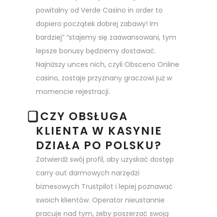
powitalny od Verde Casino in order to
dopiero początek dobrej zabawy! Im
bardziej” “stajemy się zaawansowani, tym
lepsze bonusy będziemy dostawać.
Najniższy unces nich, czyli Obsceno Online
casino, zostaje przyznany graczowi już w
momencie rejestracji.
⃣ CZY OBSŁUGA
KLIENTA W KASYNIE
DZIAŁA PO POLSKU?
Zatwierdź swój profil, aby uzyskać dostęp
carry out darmowych narzędzi
biznesowych Trustpilot i lepiej poznawać
swoich klientów. Operator nieustannie
pracuje nad tym, żeby poszerzać swoją