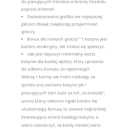
do panujących trendów w branży hazardu
poprzez internet.
Zaawansowana grafika we najwyższej
jakości dźwięk zwiększają przyjemność
graczy.
Bonus dla nowych graczy” “t kasyno jest
bardzo atrakcyjny, ale trzeba się spieszyć.
Jaki jest depozyt minimalny watts
kasynie dla każdej wpłaty, który uprawnia
do odbioru bonusu za rejestrację?
Wierzę t karmę we mam nadzieję, że
spotka ona zarówno kasyno jak i
pracujących tam ludzi za ich „Uczciwość”,
unces którą rzekomo ngakl bardzo się
utożsamiają. Bonusy to zawsze najbardziej
interesująca strona każdego kasyna, a
warto zaznaczyć, że każdy VerdeCasino