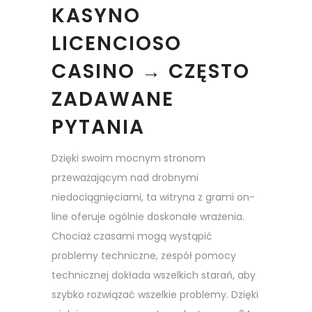
KASYNO
LICENCIOSO
CASINO → CZĘSTO
ZADAWANE
PYTANIA
Dzięki swoim mocnym stronom
przeważającym nad drobnymi
niedociągnięciami, ta witryna z grami on-
line oferuje ogólnie doskonałe wrażenia.
Chociaż czasami mogą wystąpić
problemy techniczne, zespół pomocy
technicznej dokłada wszelkich starań, aby
szybko rozwiązać wszelkie problemy. Dzięki