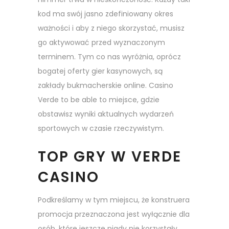
kod ma swój jasno zdefiniowany okres
ważności i aby z niego skorzystać, musisz
go aktywować przed wyznaczonym
terminem. Tym co nas wyróżnia, oprócz
bogatej oferty gier kasynowych, są
zakłady bukmacherskie online. Casino
Verde to be able to miejsce, gdzie
obstawisz wyniki aktualnych wydarzeń
sportowych w czasie rzeczywistym.
TOP GRY W VERDE
CASINO
Podkreślamy w tym miejscu, że konstruera
promocja przeznaczona jest wyłącznie dla
osób, które jeszcze nigdy nie korzystały