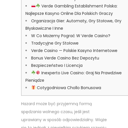
Verde Gambling Establishment Polska:
Najlepsze Kasyno Online Dla Polskich Graczy
Organizacja Gier: Automaty, Gry Stołowe, Gry
Błyskawiczne I Inne
W Co Możemy Pograć W Verde Casino?
Tradycyjne Gry Stołowe
Verde Casino — Polskie Kasyno Internetowe
Bonus Verde Casino Bez Depozytu
Bezpieczeństwo I Licencja
Inexperto Live Casino: Graj Na Prawdziwe
Pieniądze
Cotygodniowa Chollo Bonusowa
Hazard może być przyjemną formą
spędzania wolnego czasu, jeśli jest
uprawiany w sposób odpowiedzialny. Wiąże
się to jednak z niewielkim ryzykiem rozwoju