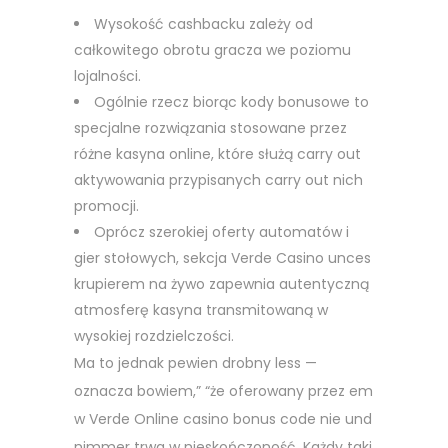
Wysokość cashbacku zależy od
całkowitego obrotu gracza we poziomu
lojalności.
Ogólnie rzecz biorąc kody bonusowe to
specjalne rozwiązania stosowane przez
różne kasyna online, które służą carry out
aktywowania przypisanych carry out nich
promocji.
Oprócz szerokiej oferty automatów i
gier stołowych, sekcja Verde Casino unces
krupierem na żywo zapewnia autentyczną
atmosferę kasyna transmitowaną w
wysokiej rozdzielczości.
Ma to jednak pewien drobny less —
oznacza bowiem,” “że oferowany przez em
w Verde Online casino bonus code nie und
nimmer trwa w nieskończoność. Każdy taki