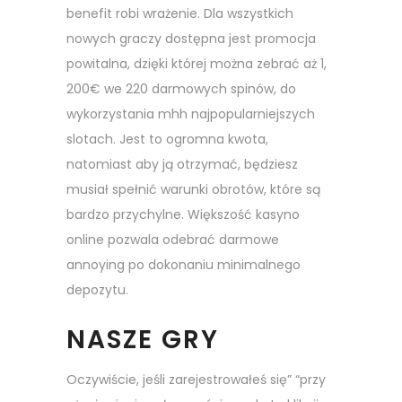
benefit robi wrażenie. Dla wszystkich
nowych graczy dostępna jest promocja
powitalna, dzięki której można zebrać aż 1,
200€ we 220 darmowych spinów, do
wykorzystania mhh najpopularniejszych
slotach. Jest to ogromna kwota,
natomiast aby ją otrzymać, będziesz
musiał spełnić warunki obrotów, które są
bardzo przychylne. Większość kasyno
online pozwala odebrać darmowe
annoying po dokonaniu minimalnego
depozytu.
NASZE GRY
Oczywiście, jeśli zarejestrowałeś się” “przy