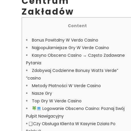
Centrum
Zakładów
Content
Bonus Powitalny W Verdo Casino
Najpopularniejsze Gry W Verde Casino
Kasyno Obsceno Casino → Często Zadawane
Pytania
Zdobywaj Codzienne Bonusy Watts Verde”
“casino
Metody Płatności W Verde Casino
Nasze Gry
Top Gry W Verde Casino
Logowanie Obsceno Casino: Poznaj Swój
Pulpit Nawigacyjny
⃣ Czy Obsługa Klienta W Kasynie Działa Po