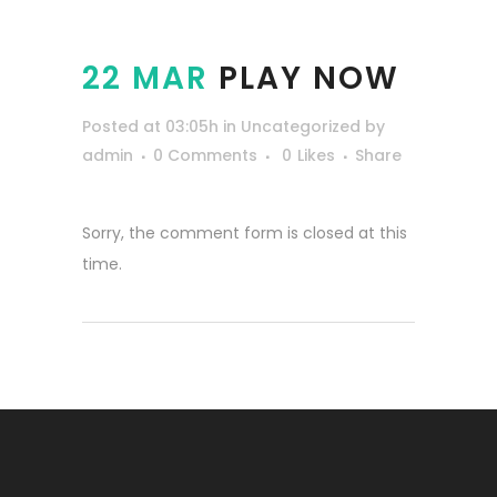
22 MAR
PLAY NOW
Posted at 03:05h
in
Uncategorized
by
admin
0 Comments
0
Likes
Share
Sorry, the comment form is closed at this
time.