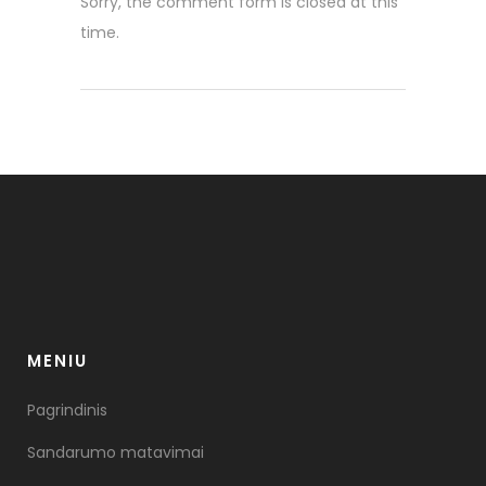
Sorry, the comment form is closed at this
time.
MENIU
Pagrindinis
Sandarumo matavimai