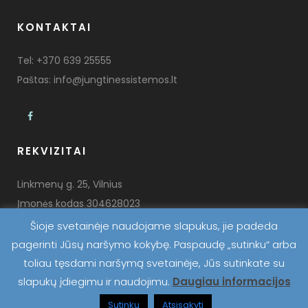
KONTAKTAI
Tel:
+370 639 25555
Paštas:
info@jungtinessistemos.lt
REKVIZITAI
Linkmenų g. 25, Vilnius
Įmonės kodas 304628023
PVM mokėtojo kodas LT100011132310
Šioje svetainėje naudojame slapukus, jie padeda
pagerinti Jūsų naršymo kokybę. Paspaudę „sutinku“ arba
toliau tęsdami naršymą svetainėje, Jūs sutinkate su
slapukų įdiegimu ir naudojimu.
Daugiau informacijos
Sutinku
Atsisakyti