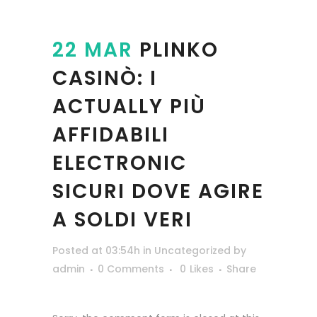
22 MAR
PLINKO
CASINÒ: I
ACTUALLY PIÙ
AFFIDABILI
ELECTRONIC
SICURI DOVE AGIRE
A SOLDI VERI
Posted at 03:54h
in
Uncategorized
by
admin
0 Comments
0
Likes
Share