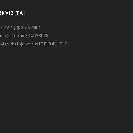
EKVIZITAI
nkmenų g. 25, Vilnius
monės kodas 304628023
M mokėtojo kodas LT100011132310