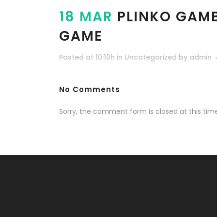
18 MAR
PLINKO GAMB
GAME
Posted at 10:10h
in
Uncategorized
by
admin
No Comments
Sorry, the comment form is closed at this time