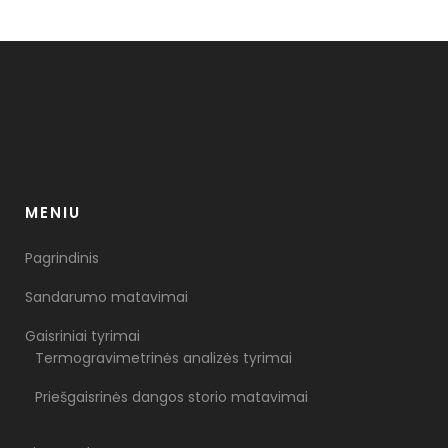
MENIU
Pagrindinis
Sandarumo matavimai
Gaisriniai tyrimai
Termogravimetrinės analizės tyrimai
Priešgaisrinės dangos storio matavimai