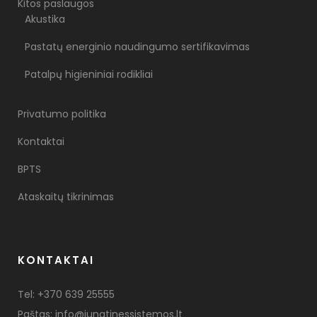
Kitos paslaugos
Akustika
Pastatų energinio naudingumo sertifikavimas
Patalpų higieniniai rodikliai
Privatumo politika
Kontaktai
BPTS
Ataskaitų tikrinimas
KONTAKTAI
Tel:
+370 639 25555
Paštas:
info@jungtinessistemos.lt