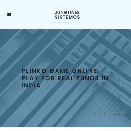
PLINKO GAME ONLINE:
PLAY FOR REAL FUNDS IN
INDIA