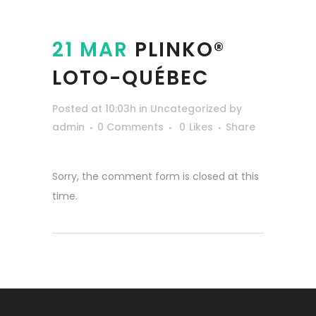
21 MAR
PLINKO®
LOTO-QUÉBEC
Posted at 10:03h
in
Uncategorized
by
admin
0 Comments
0
Likes
Share
Sorry, the comment form is closed at this
time.