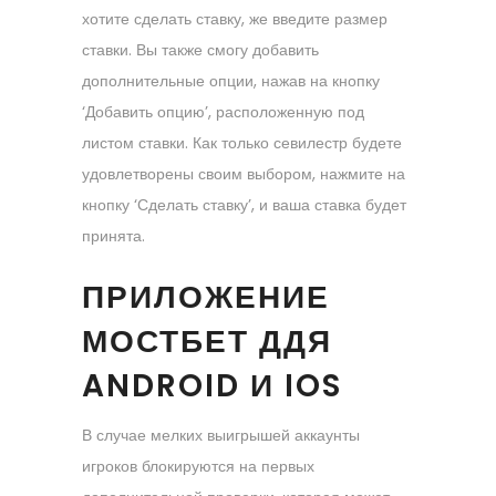
хотите сделать ставку, же введите размер
ставки. Вы также смогу добавить
дополнительные опции, нажав на кнопку
‘Добавить опцию’, расположенную под
листом ставки. Как только севилестр будете
удовлетворены своим выбором, нажмите на
кнопку ‘Сделать ставку’, и ваша ставка будет
принята.
ПРИЛОЖЕНИЕ
МОСТБЕТ ДДЯ
ANDROID И IOS
В случае мелких выигрышей аккаунты
игроков блокируются на первых