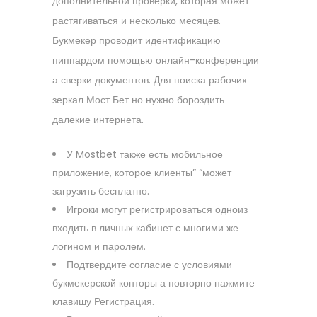
дополнительной проверки, которая может
растягиваться и несколько месяцев.
Букмекер проводит идентификацию
пиппардом помощью онлайн-конференции
а сверки документов. Для поиска рабочих
зеркал Мост Бет но нужно бороздить
далекие интернета.
У Mostbet также есть мобильное
приложение, которое клиенты” “может
загрузить бесплатно.
Игроки могут регистрироваться одноиз
входить в личных кабинет с многими же
логином и паролем.
Подтвердите согласие с условиями
букмекерской конторы а повторно нажмите
клавишу Регистрация.