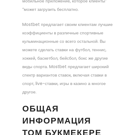
мобильное приложение, которое клиенты”
“может загрузить бесплатно.
Mostbet предлагает своим клиентам лучшие
коэффициенты в различные спортивные
кульминационные со всего остальной. Вы
можете сделать ставки на футбол, теннис,
хоккей, баскетбол, бейсбол, бокс же другие
виды спорта. Mostbet предлагает широкий
спектр вариантов ставок, включая ставки в
спорт, live-ставки, игры в казино а многое
другое.
ОБЩАЯ
ИНФОРМАЦИЯ
ТОМ БУКМЕКЕРЕ