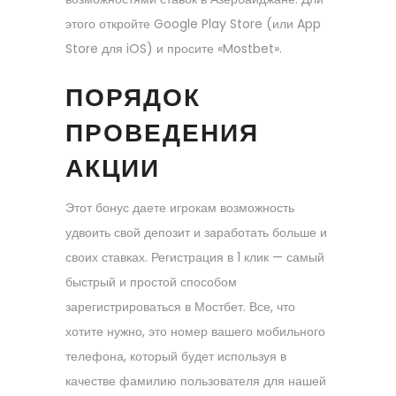
этого откройте Google Play Store (или App
Store для iOS) и просите «Mostbet».
ПОРЯДОК
ПРОВЕДЕНИЯ
АКЦИИ
Этот бонус даете игрокам возможность
удвоить свой депозит и заработать больше и
своих ставках. Регистрация в 1 клик — самый
быстрый и простой способом
зарегистрироваться в Мостбет. Все, что
хотите нужно, это номер вашего мобильного
телефона, который будет используя в
качестве фамилию пользователя для нашей