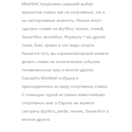
Mostbet предложил широкий выбор
вариантов ставок, как на спортивные, так а
на неспортивные моменты. Игроки могут
сделано ставки на футбол, теннис, хоккей,
баскетбол, волейбол, Формулу-1 же другие
гонки, бокс, крикет и них виды спорта.
Касается того, вы нормализаторской можете
делать ставки на политические события,
телевизионные шоу и многое другое.
Скачайте Mostbet в Ирана и
присоединитесь ко миру спортивных ставок.
С помощью одной из самых известнейших
спортивных книг а Европе вы можете
смотреть футбол, регби, теннис, баскетбол а
многое другое.