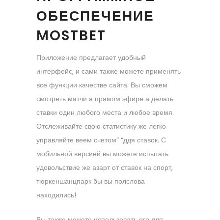
ОБЕСПЕЧЕНИЕ
MOSTBET
Приложение предлагает удобный
интерфейс, и сами также можете применять
все функции качестве сайта. Вы сможем
смотреть матчи а прямом эфире а делать
ставки один любого места и любое время.
Отслеживайте свою статистику же легко
управляйте веем счетом” “ддя ставок. С
мобильной версией вы можете испытать
удовольствие же азарт от ставок на спорт,
тюркеншанцпарк бы вы полслова
находились!
Вы также можете использовать его для