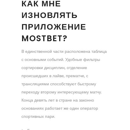
КАК МНЕ
ИЗНОВЛЯТЬ
ПРИЛОЖЕНИЕ
MOSTBET?
В единственной части расположена таблица
с основными событий. Удобные фильтры
сортировки дисциплин, отделение
происшедших в лайве, прематче, с
трансляциями способствуют быстрому
переходу второму интересующему матчу.
Конца девять лет в стране на законно
основаниях работает же один оператор
спортивных пари.