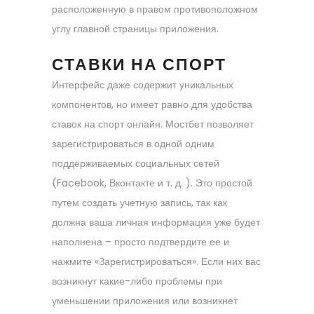
расположенную в правом противоположном
углу главной страницы приложения.
СТАВКИ НА СПОРТ
Интерфейс даже содержит уникальных
компонентов, но имеет равно для удобства
ставок на спорт онлайн. Мостбет позволяет
зарегистрироваться в одной одним
поддерживаемых социальных сетей
(Facebook, Вконтакте и т. д. ). Это простой
путем создать учетную запись, так как
должна ваша личная информация уже будет
наполнена – просто подтвердите ее и
нажмите «Зарегистрироваться». Если них вас
возникнут какие-либо проблемы при
уменьшении приложения или возникнет