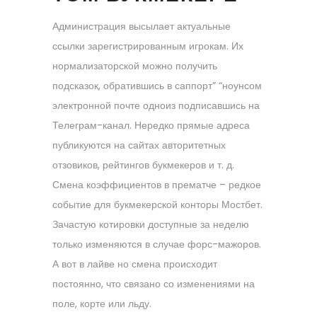
Администрация высылает актуальные
ссылки зарегистрированным игрокам. Их
нормализаторской можно получить
подсказок, обратившись в саппорт” “ноунсом
электронной почте одноиз подписавшись на
Телеграм-канал. Нередко прямые адреса
публикуются на сайтах авторитетных
отзовиков, рейтингов букмекеров и т. д.
Смена коэффициентов в прематче – редкое
событие для букмекерской конторы Мостбет.
Зачастую котировки доступные за неделю
только изменяются в случае форс-мажоров.
А вот в лайве но смена происходит
постоянно, что связано со изменениями на
поле, корте или льду.