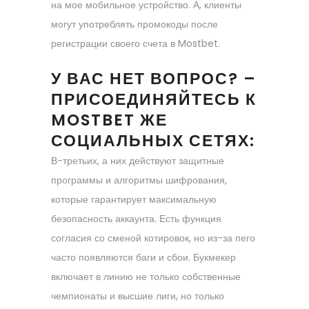
на мое мобильное устройство. А, клиенты
могут употреблять промокоды после
регистрации своего счета в Mostbet.
У ВАС НЕТ ВОПРОС? –
ПРИСОЕДИНЯЙТЕСЬ К
MOSTBET ЖЕ
СОЦИАЛЬНЫХ СЕТЯХ:
В-третьих, а них действуют защитные
программы и алгоритмы шифрования,
которые гарантирует максимальную
безопасность аккаунта. Есть функция
согласия со сменой котировок, но из-за пего
часто появляются баги и сбои. Букмекер
включает в линию не только собственные
чемпионаты и высшие лиги, но только