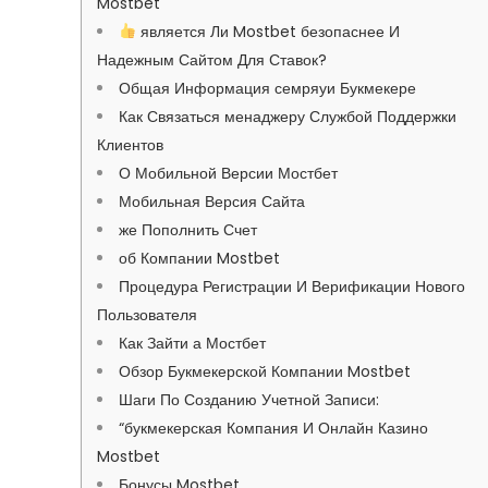
Mostbet
является Ли Mostbet безопаснее И
Надежным Сайтом Для Ставок?
Общая Информация семряуи Букмекере
Как Связаться менаджеру Службой Поддержки
Клиентов
О Мобильной Версии Мостбет
Мобильная Версия Сайта
же Пополнить Счет
об Компании Mostbet
Процедура Регистрации И Верификации Нового
Пользователя
Как Зайти а Мостбет
Обзор Букмекерской Компании Mostbet
Шаги По Созданию Учетной Записи:
“букмекерская Компания И Онлайн Казино
Mostbet
Бонусы Mostbet