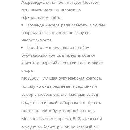
Азербайджана не препятствует Мостбет
принимать местных игроков на
официальном сайте.
Команда никогда рада ответить и любые
вопросы а оказать помощь в случае
необходимости.
Mostbet – популярная онлайн-
букмекерская контора, предлагающая
клиентам широкий спектр сил для ставок а
спорт.
Mostbet – лучшая букмекерская контора,
потому но она предлагает предлинный
выбор способов оплате, быстрый вывод
средств и широкий выбора валют. Делать
ставки на сайте букмекерской конторы
Mostbet быстро и просто. Войдите в свой
аккаунт, выберите рынок, на который вы