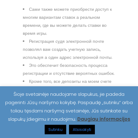
Сами также можете приобрести доступ к
многим вариантам ставок а реальном
времени, где вы можете делать ставки во
время игры.
Регистрация судя электронной почте
позволял вам создать учетную запись,
используя а один адрес электронной почты.
Это обеспечит безопасность процесса
регистрации и отсутствие вероятных ошибок.
Кроме того, все депозиты на моем счете
должны может проверены, и любая
Šioje svetainėje naudojame slapukus, jie padeda
подозрительная активность например
pagerinti Jūsų naršymo kokybę. Paspaudę „sutinku“ arba
привести к закрытию вашего счета.
toliau tęsdami naršymą svetainėje, Jūs sutinkate su
Севилестр можете делать ставки на ряд
slapukų įdiegimu ir naudojimu.
Daugiau informacijos
виды спорта, в том числе Букмекерская
Sutinku
Atsisakyti
контора работает более 20 лет и полностью