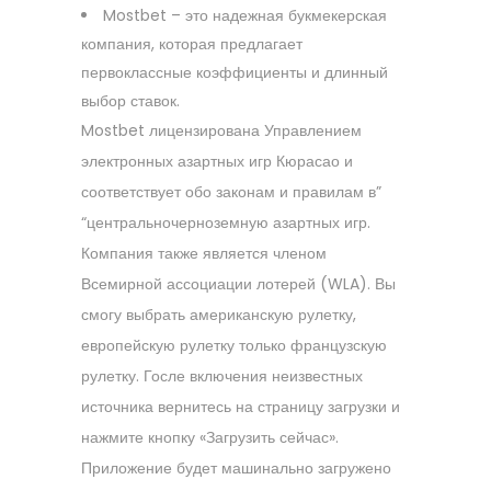
Mostbet – это надежная букмекерская
компания, которая предлагает
первоклассные коэффициенты и длинный
выбор ставок.
Mostbet лицензирована Управлением
электронных азартных игр Кюрасао и
соответствует обо законам и правилам в”
“центральночерноземную азартных игр.
Компания также является членом
Всемирной ассоциации лотерей (WLA). Вы
смогу выбрать американскую рулетку,
европейскую рулетку только французскую
рулетку. Госле включения неизвестных
источника вернитесь на страницу загрузки и
нажмите кнопку «Загрузить сейчас».
Приложение будет машинально загружено