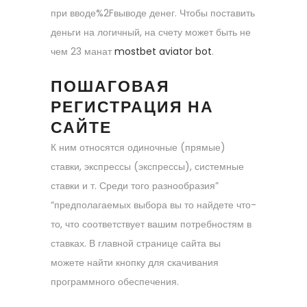
при вводе%2Fвыводе денег. Чтобы поставить
деньги на логичный, на счету может быть не
чем 23 манат
mostbet aviator bot
.
ПОШАГОВАЯ
РЕГИСТРАЦИЯ НА
САЙТЕ
К ним относятся одиночные (прямые)
ставки, экспрессы (экспрессы), системные
ставки и т. Среди того разнообразия”
“предполагаемых выбора вы то найдете что-
то, что соответствует вашим потребностям в
ставках. В главной странице сайта вы
можете найти кнопку для скачивания
программного обеспечения.