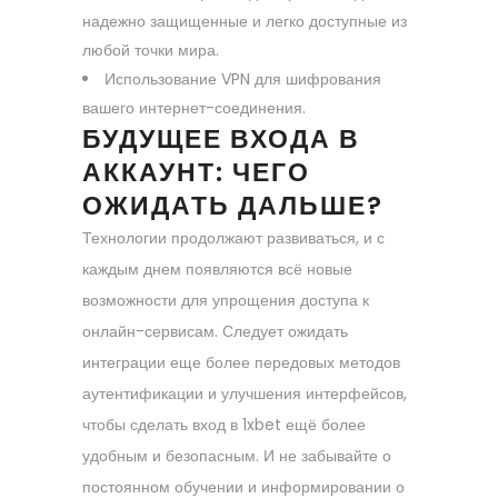
надежно защищенные и легко доступные из
любой точки мира.
Использование VPN для шифрования
вашего интернет-соединения.
БУДУЩЕЕ ВХОДА В
АККАУНТ: ЧЕГО
ОЖИДАТЬ ДАЛЬШЕ?
Технологии продолжают развиваться, и с
каждым днем появляются всё новые
возможности для упрощения доступа к
онлайн-сервисам. Следует ожидать
интеграции еще более передовых методов
аутентификации и улучшения интерфейсов,
чтобы сделать вход в 1xbet ещё более
удобным и безопасным. И не забывайте о
постоянном обучении и информировании о