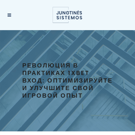
РЕВОЛЮЦИЯ В
ПРАКТИКАХ 1XBET
ВХОД: ОПТИМИЗИРУЙТЕ
И УЛУЧШИТЕ СВОЙ
ИГРОВОЙ ОПЫТ