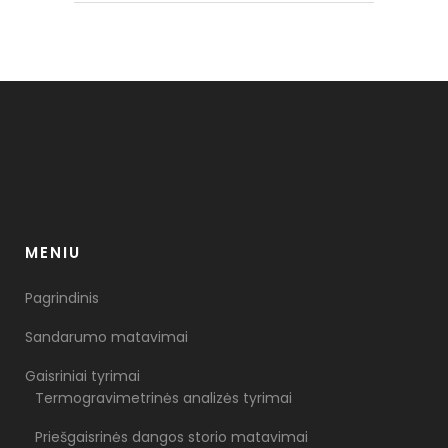
MENIU
Pagrindinis
Sandarumo matavimai
Gaisriniai tyrimai
Termogravimetrinės analizės tyrimai
Priešgaisrinės dangos storio matavimai