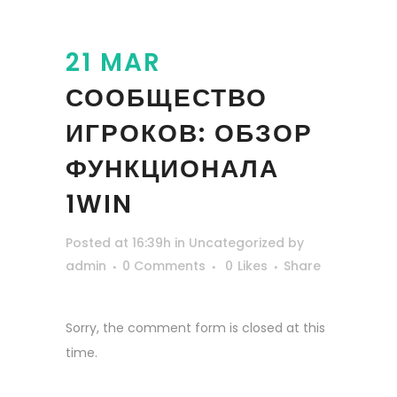
21 MAR
СООБЩЕСТВО
ИГРОКОВ: ОБЗОР
ФУНКЦИОНАЛА
1WIN
Posted at 16:39h
in
Uncategorized
by
admin
0 Comments
0
Likes
Share
Sorry, the comment form is closed at this
time.