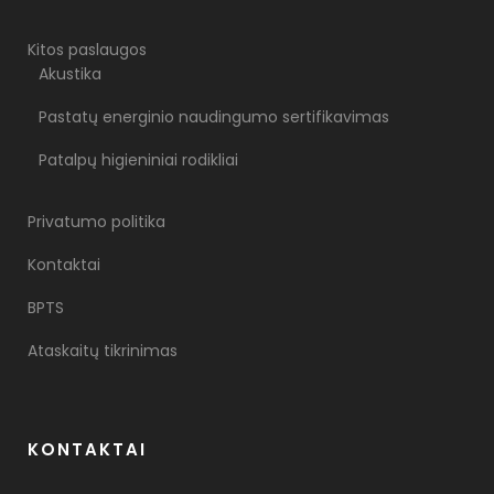
Kitos paslaugos
Akustika
Pastatų energinio naudingumo sertifikavimas
Patalpų higieniniai rodikliai
Privatumo politika
Kontaktai
BPTS
Ataskaitų tikrinimas
KONTAKTAI