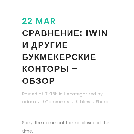
22 MAR
СРАВНЕНИЕ: 1WIN
И ДРУГИЕ
БУКМЕКЕРСКИЕ
КОНТОРЫ –
ОБЗОР
Posted at 01:38h
in
Uncategorized
by
admin
0 Comments
0
Likes
Share
Sorry, the comment form is closed at this
time.