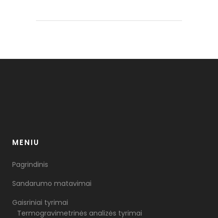
MENIU
Pagrindinis
Sandarumo matavimai
Gaisriniai tyrimai
Termogravimetrinės analizės tyrimai