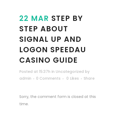
22 MAR
STEP BY
STEP ABOUT
SIGNAL UP AND
LOGON SPEEDAU
CASINO GUIDE
Posted at 15:37h
in
Uncategorized
by
admin
0 Comments
0
Likes
Share
Sorry, the comment form is closed at this
time.