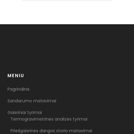
MENIU
Pagrindinis
Sandarumo matavimai
Gaisriniai tyrimai
Termogravimetrinės analizės tyrimai
Priešgaisrinės dangos storio matavimai