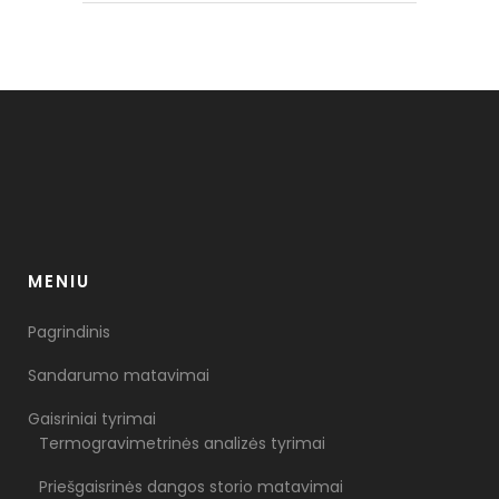
MENIU
Pagrindinis
Sandarumo matavimai
Gaisriniai tyrimai
Termogravimetrinės analizės tyrimai
Priešgaisrinės dangos storio matavimai