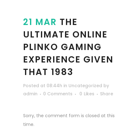
21 MAR
THE
ULTIMATE ONLINE
PLINKO GAMING
EXPERIENCE GIVEN
THAT 1983
Posted at 08:44h
in
Uncategorized
by
admin
0 Comments
0
Likes
Share
Sorry, the comment form is closed at this
time.