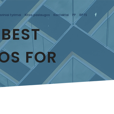
sriniai tyrimai
Kitos paslaugos
Kontaktai
PP
BPTS
 BEST
NOS FOR