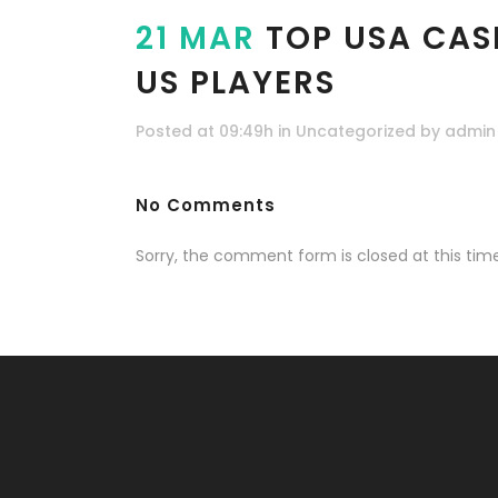
21 MAR
TOP USA CASI
US PLAYERS
Posted at 09:49h
in
Uncategorized
by
admin
No Comments
Sorry, the comment form is closed at this time