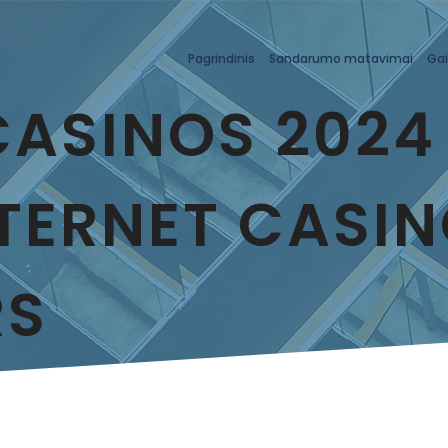
Pagrindinis
Sandarumo matavimai
Gai
CASINOS 2024
NTERNET CASI
RS