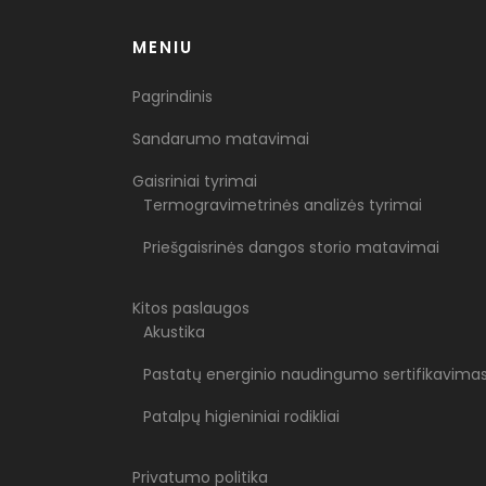
MENIU
Pagrindinis
Sandarumo matavimai
Gaisriniai tyrimai
Termogravimetrinės analizės tyrimai
Priešgaisrinės dangos storio matavimai
Kitos paslaugos
Akustika
Pastatų energinio naudingumo sertifikavima
Patalpų higieniniai rodikliai
Privatumo politika