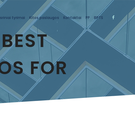
sriniai tyrimai
Kitos paslaugos
Kontaktai
PP
BPTS
 BEST
NOS FOR