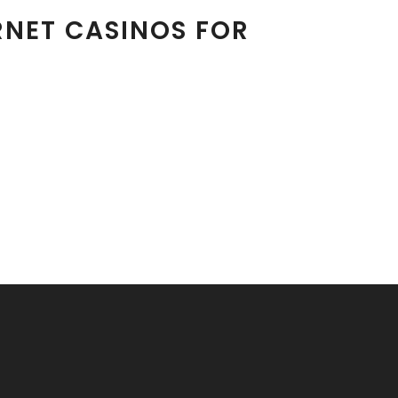
RNET CASINOS FOR