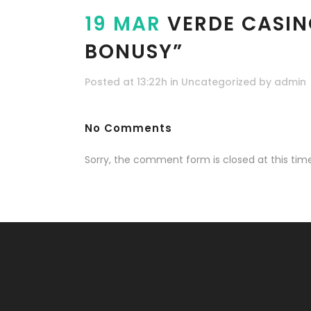
19 MAR
VERDE CASIN
BONUSY”
Posted at 13:22h
in
Uncategorized
by
admin
No Comments
Sorry, the comment form is closed at this time