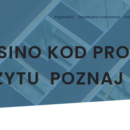
Pagrindinis
Sandarumo matavimai
Gai
SINO KOD PR
ZYTU ️ POZNA