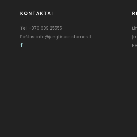
KONTAKTAI
R
Tel:
+370 639 25555
Li
Paštas:
info@jungtinessistemos.lt
Į
PV
s