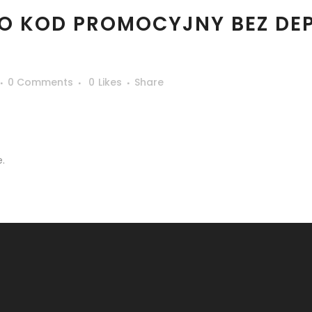
O KOD PROMOCYJNY BEZ DEP
0 Comments
0
Likes
Share
.