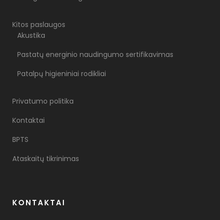
Kitos paslaugos
Akustika
Pastatų energinio naudingumo sertifikavimas
Patalpų higieniniai rodikliai
Privatumo politika
Kontaktai
BPTS
Ataskaitų tikrinimas
KONTAKTAI