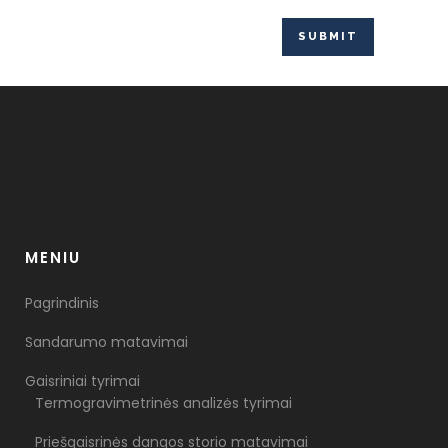
MENIU
Pagrindinis
Sandarumo matavimai
Gaisriniai tyrimai
Termogravimetrinės analizės tyrimai
Priešgaisrinės dangos storio matavimai