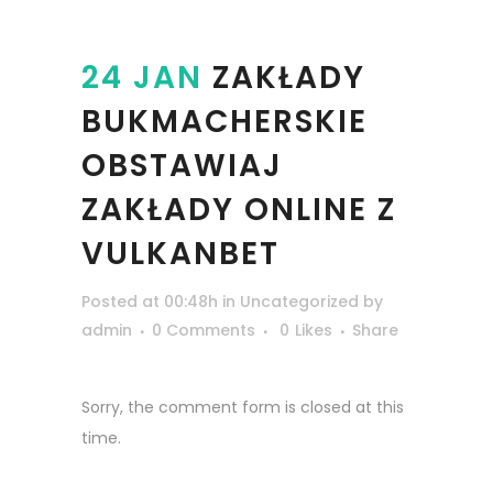
24 JAN
ZAKŁADY
BUKMACHERSKIE ️
OBSTAWIAJ
ZAKŁADY ONLINE Z
VULKANBET
Posted at 00:48h
in
Uncategorized
by
admin
0 Comments
0
Likes
Share
Sorry, the comment form is closed at this
time.