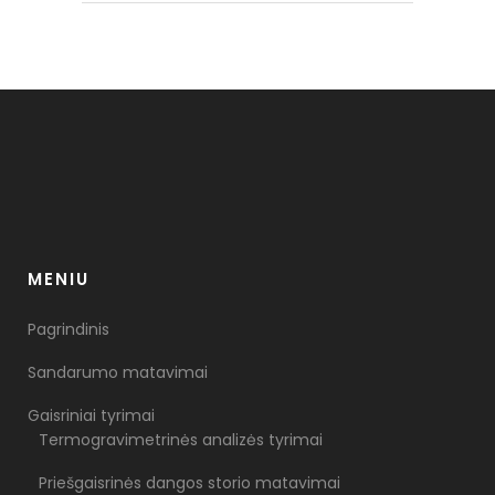
MENIU
Pagrindinis
Sandarumo matavimai
Gaisriniai tyrimai
Termogravimetrinės analizės tyrimai
Priešgaisrinės dangos storio matavimai