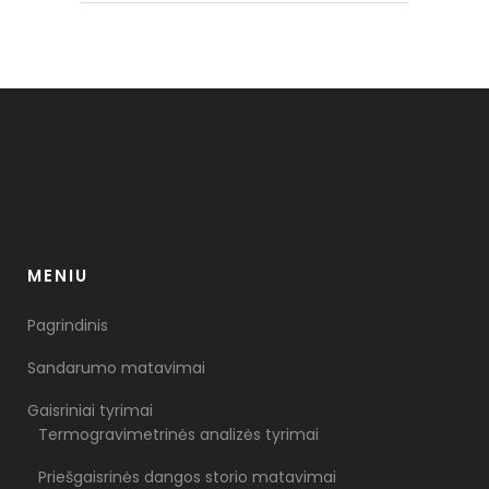
MENIU
Pagrindinis
Sandarumo matavimai
Gaisriniai tyrimai
Termogravimetrinės analizės tyrimai
Priešgaisrinės dangos storio matavimai